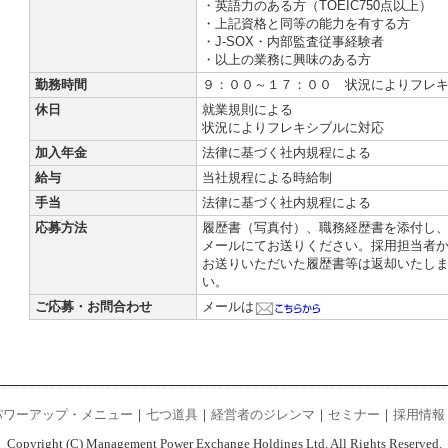
・英語力のある方（TOEIC750点以上）
・上記資格と同等の能力を有する方
・J-SOX・内部監査従事経験者
・以上の業務に興味のある方
勤務時間
９：００～１７：００ 状況によりフレ
休日
就業規則による
状況によりフレキシブルに対応
加入年金
法律に基づく社内規程による
給与
当社規程による時給制
手当
法律に基づく社内規程による
応募方法
履歴書（写真付）、職務経歴書を添付し、
メールにてお送りください。採用担当者
お送りいただいた履歴書等は返却いたし
い。
ご応募・お問合わせ
メールは
パワーアップ・メニュー
｜
七つ道具
｜
経営者のジレンマ
｜
セミナー
｜
採用情報
Copyright (C) Management Power Exchange Holdings Ltd. All Rights Reserved.