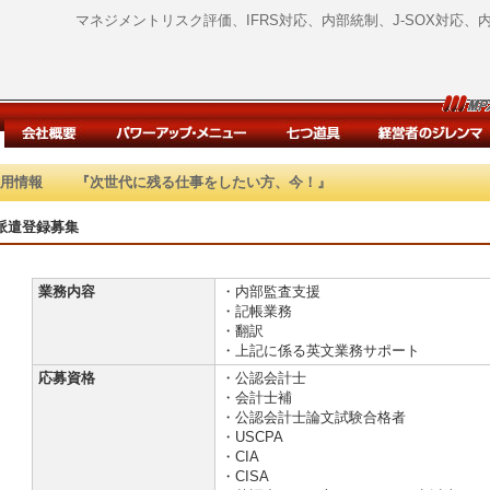
マネジメントリスク評価、IFRS対応、内部統制、J-SOX対応
採用情報 『次世代に残る仕事をしたい方、今！』
派遣登録募集
業務内容
・内部監査支援
・記帳業務
・翻訳
・上記に係る英文業務サポート
応募資格
・公認会計士
・会計士補
・公認会計士論文試験合格者
・USCPA
・CIA
・CISA